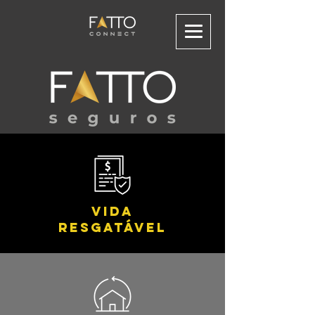
Vida
Resgatável