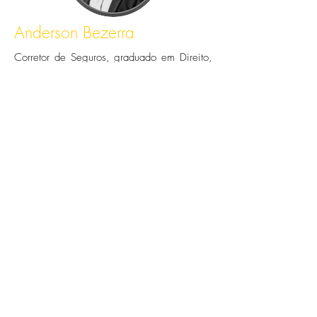
Anderson Bezerra
Corretor de Seguros, graduado em Direito,
Corretor de Imóveis e Avaliador Imobiliário.
Dinâmico, proativo e responsável. No
mercado de seguros há 20 anos.
Atualizado nos conhecimentos jurídicos para
atender e solucionar os possíveis problemas
em sinistros, além de auxiliar no setor
imobiliário em vendas e nos contratos de
locação, administração, vendas e ainda
fornecendo laudos oficiais de avaliador
imobiliário pelo CNAI.
Leonardo Mas